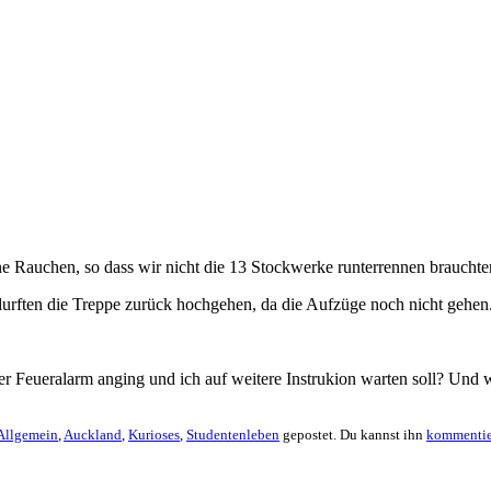
 Rauchen, so dass wir nicht die 13 Stockwerke runterrennen brauchte
durften die Treppe zurück hochgehen, da die Aufzüge noch nicht gehen
er Feueralarm anging und ich auf weitere Instrukion warten soll? Und
Allgemein
,
Auckland
,
Kurioses
,
Studentenleben
gepostet. Du kannst ihn
kommentie