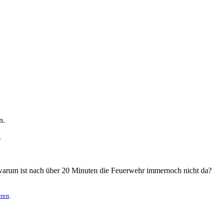
n.
.
 warum ist nach über 20 Minuten die Feuerwehr immernoch nicht da?
ren
.