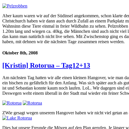
Aber kaum waren wir auf der Südinsel angekommen, schon klarte de
Christchurch haben wir dann auch durch Zufall an einem Parkplatz m
Wahnsinn diese Tiere einmal in freier Wildbahn zu sehen. Pelzrobben
1.20m lang und wiegen ca. 40kg, die Männchen sind auch nicht viel l
das kann man natürlich nicht live sehen. Mit Zwischenstop ging es 
haben, mit dehnen wir die nächsten Tage zusammen reisen werden.
Oktober 8th, 2008
[Kristin] Rotorua – Tag12+13
Am nächsten Tag hatten wir alle einen kleinen Hangover, wie man da
ein bischen zu gefährlich für den Anfang. Was sich später auch als gu
ist und Sebastian konnte kaum noch laufen. LoL. Wir dagegen sind e
Deswegen weht einem überall in der Stadt mal wieder ein feiner Schw
ZWie gesagt wegen unserem Hangover haben wir nicht viel getan an 
Dies hat unsere Freunde die Möven auf den Plan gerufen. Je länger 