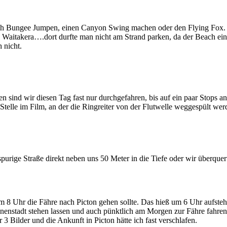
h Bungee Jumpen, einen Canyon Swing machen oder den Flying Fox. A
in Waitakera….dort durfte man nicht am Strand parken, da der Beach ei
 nicht.
n sind wir diesen Tag fast nur durchgefahren, bis auf ein paar Stops a
Stelle im Film, an der die Ringreiter von der Flutwelle weggespült wer
urige Straße direkt neben uns 50 Meter in die Tiefe oder wir überquerte
 8 Uhr die Fähre nach Picton gehen sollte. Das hieß um 6 Uhr aufste
enstadt stehen lassen und auch pünktlich am Morgen zur Fähre fahren. 
3 Bilder und die Ankunft in Picton hätte ich fast verschlafen.