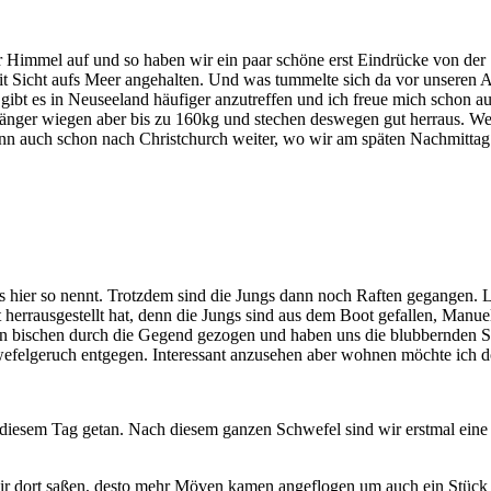
r Himmel auf und so haben wir ein paar schöne erst Eindrücke von d
it Sicht aufs Meer angehalten. Und was tummelte sich da vor unseren 
 gibt es in Neuseeland häufiger anzutreffen und ich freue mich schon
änger wiegen aber bis zu 160kg und stechen deswegen gut herraus. Wei
dann auch schon nach Christchurch weiter, wo wir am späten Nachmitta
s hier so nennt. Trotzdem sind die Jungs dann noch Raften gegangen. 
t herrausgestellt hat, denn die Jungs sind aus dem Boot gefallen, Manue
in bischen durch die Gegend gezogen und haben uns die blubbernden S
efelgeruch entgegen. Interessant anzusehen aber wohnen möchte ich do
diesem Tag getan. Nach diesem ganzen Schwefel sind wir erstmal eine
wir dort saßen, desto mehr Möven kamen angeflogen um auch ein Stück 