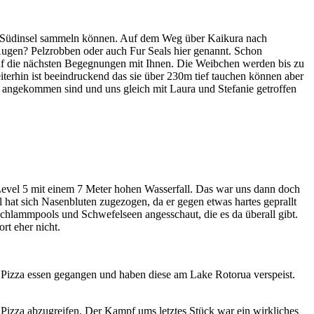
er Südinsel sammeln können. Auf dem Weg über Kaikura nach
Augen? Pelzrobben oder auch Fur Seals hier genannt. Schon
 auf die nächsten Begegnungen mit Ihnen. Die Weibchen werden bis zu
terhin ist beeindruckend das sie über 230m tief tauchen können aber
g angekommen sind und uns gleich mit Laura und Stefanie getroffen
Level 5 mit einem 7 Meter hohen Wasserfall. Das war uns dann doch
l hat sich Nasenbluten zugezogen, da er gegen etwas hartes geprallt
chlammpools und Schwefelseen angesschaut, die es da überall gibt.
rt eher nicht.
 Pizza essen gegangen und haben diese am Lake Rotorua verspeist.
Pizza abzugreifen. Der Kampf ums letztes Stück war ein wirkliches