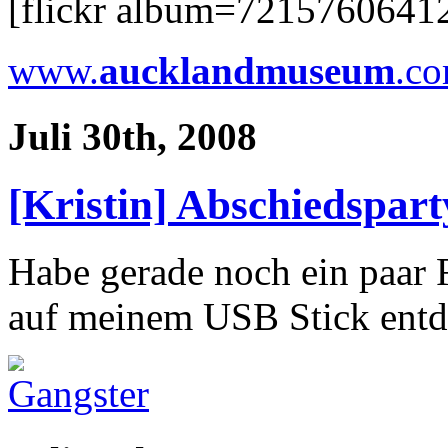
[flickr album=721576064
www.
auckland
museum
.c
Juli 30th, 2008
[Kristin] Abschiedspar
Habe gerade noch ein paar 
auf meinem USB Stick entd