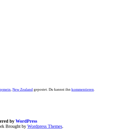
gemein
,
New Zealand
gepostet. Du kannst ihn
kommentieren
.
wered by
WordPress
ork
Brought by
Wordpress Themes
.